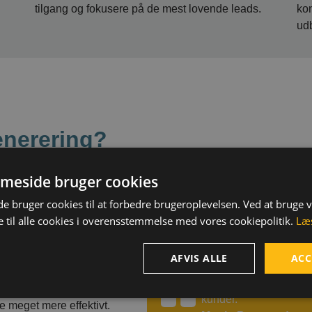
tilgang og fokusere på de mest lovende leads.
kon
udb
enerering?
e fordele fordi vi
dte lead prospecting tool,
meside bruger cookies
r besøger jeres hjemmeside.
 bruger cookies til at forbedre brugeroplevelsen. Ved at bruge
r vi alle klokkerne til at
 til alle cookies i overensstemmelse med vores cookiepolitik.
Læ
 få håndteret denne.
AFVIS ALLE
ACC
Min største passion er 
somheder for jeres forretning
kunder.
 meget mere effektivt.