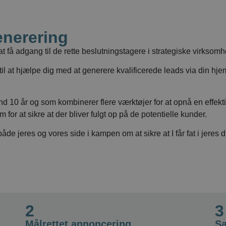
enerering
 få adgang til de rette beslutningstagere i strategiske virksomh
l at hjælpe dig med at generere kvalificerede leads via din hj
 10 år og som kombinerer flere værktøjer for at opnå en effektiv
m for at sikre at der bliver fulgt op på de potentielle kunder.
de jeres og vores side i kampen om at sikre at I får fat i jere
2
3
Målrettet annoncering
Sa