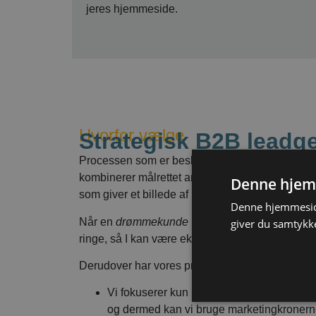
jeres hjemmeside.
Hvorfor vælge
Strategisk B2B leadg
Processen som er beskrevet ovenfor har en rækk
kombinerer målrettet annoncering med det såkal
Denne hjem
som giver et billede af hvilke virksomheder de
Denne hjemmeside
Når en
drømmekunde
besøger hjemmesiden, så få
giver du samtykke
ringe, så I kan være ekstra opmærksomme på at
Derudover har vores proces følgende fordele:
Vi fokuserer kun på de mest relevante virk
og dermed kan vi bruge marketingkronerne