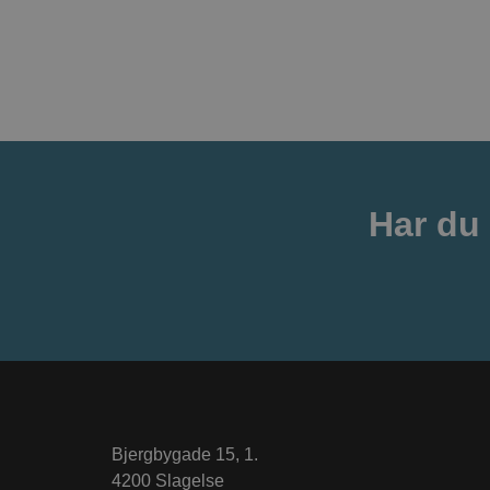
:
a
i
l
Har du
Bjergbygade 15, 1.
4200 Slagelse