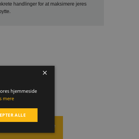
krete handlinger for at maksimere jeres
ytte.
×
 vores hjemmeside
s mere
EPTER ALLE
at se mine kunder få flere