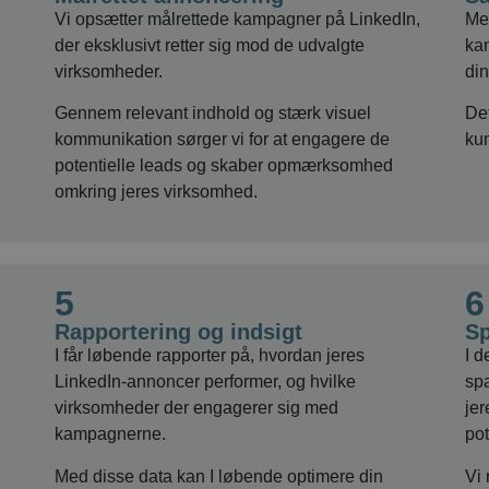
Vi opsætter målrettede kampagner på LinkedIn,
Me
der eksklusivt retter sig mod de udvalgte
ka
virksomheder.
din
Gennem relevant indhold og stærk visuel
Det
kommunikation sørger vi for at engagere de
ku
potentielle leads og skaber opmærksomhed
omkring jeres virksomhed.
5
6
Rapportering og indsigt
Sp
I får løbende rapporter på, hvordan jeres
I d
LinkedIn-annoncer performer, og hvilke
sp
virksomheder der engagerer sig med
je
kampagnerne.
pot
Med disse data kan I løbende optimere din
Vi