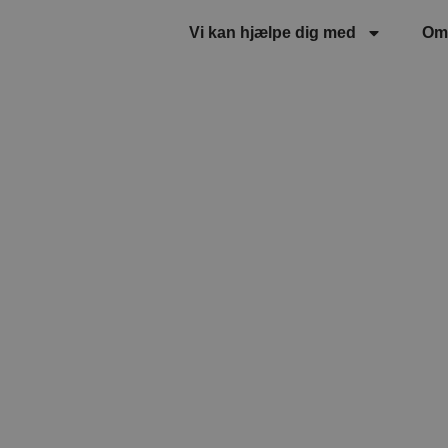
Vi kan hjælpe dig med
Om
isk B2B Leadge
– Kom dialog med dine drømmekunder