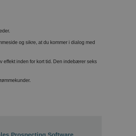
eder.
emmeside og sikre, at du kommer i dialog med
 effekt inden for kort tid. Den indebærer seks
s drømmekunder.
les Prospecting Software